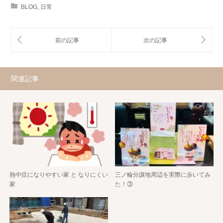
BLOG
,
日常
関連記事
熱中症になりやすい家 と なりにくい
三ノ輪分譲地周辺を実際に歩いてみ
家
た！③