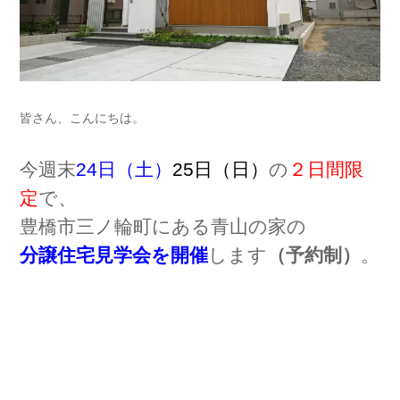
皆さん、こんにちは。
今週末
24日（土）
25日（日）
の
２日間限
定
で、
豊橋市三ノ輪町にある青山の家の
分譲住宅見学会を開催
します
（予約制）
。