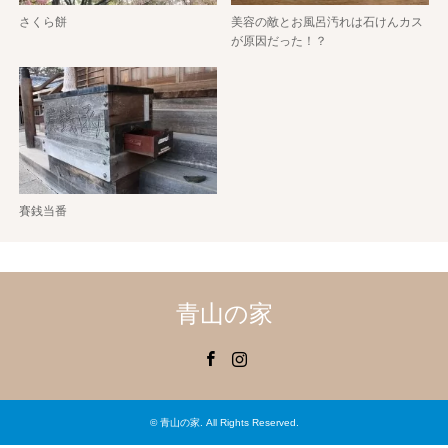
さくら餅
美容の敵とお風呂汚れは石けんカス
が原因だった！？
賽銭当番
青山の家
Facebook
Instagram
©
青山の家
. All Rights Reserved.